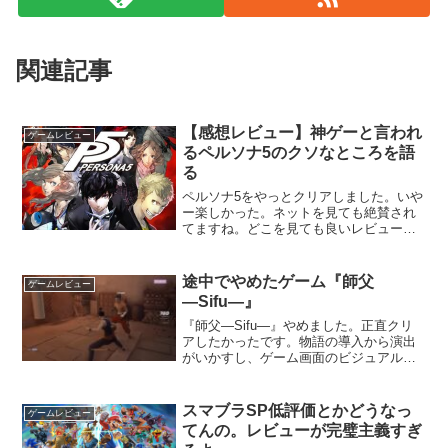
関連記事
【感想レビュー】神ゲーと言われ
ゲームレビュー
るペルソナ5のクソなところを語
る
ペルソナ5をやっとクリアしました。いや
ー楽しかった。ネットを見ても絶賛され
てますね。どこを見ても良いレビューが
多く、それにも納得の出来でした。で
も、じゃあ悪いところはなかったか？と
いうとそうではなく、結構気になるとこ
途中でやめたゲーム『師父
ゲームレビュー
ろがありました。というわ...
―Sifu―』
『師父―Sifu―』やめました。正直クリ
アしたかったです。物語の導入から演出
がいかすし、ゲーム画面のビジュアルも
全体的に好み。いろんなところにセンス
を感じる作品でした。主人公の復讐を見
届けたかったんですが諦めます。理由
スマブラSP低評価とかどうなっ
ゲームレビュー
は、難しすぎてクリアで...
てんの。レビューが完璧主義すぎ