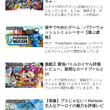
るよ…
スマブラSPのアマゾン評価がひどいこと
になっています。もうね、地獄すぎ。今
作さんざん遊んでますが、この作品が星
１とか本当にありえない。遊んでても作
り手の情熱をすごく感じる作品だし、単
純にボリュームを見ても過去最高クラス
途中でやめたゲーム：パワーウォ
ゲームレビュー
です。こんだけ製作費を...
ッシュシミュレーター【遊ぶ虚
無】
PCで『PowerWash Simulator（パワーウ
ォッシュシミュレーター）』というゲー
ムをプレイしたので感想を語っていきま
す。虚無と罪悪感をプレイヤーに抱かせ
る不思議な作品でした。高圧洗浄するだ
けのゲーム本作は、高圧洗浄をするだけ
遊戯王 最強バトルロイヤル評価
ゲームレビュー
のゲ...
レビュー。貧弱なカードプールと
UI
スイッチで発売された「遊戯王ラッシュ
デュエル 最強バトルロイヤル!!」をクリ
アしたので感想を書いていきます。全体
としては、ややネガティブ寄りの評価と
なります。追記：本記事のあとにアップ
デートがあったようです。一部改善され
【画像】ブスじゃない！Horizon
ゲームレビュー
ているところもあるの...
主人公アーロイの魅力を評価レビ