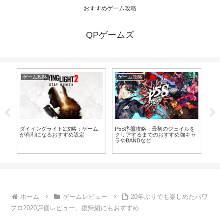
おすすめゲーム攻略
QPゲームズ
ゲーム攻略
ゲーム攻略
ゲ
の
ダイイングライト2攻略：ゲーム
ダ
P5S序盤攻略：最初のジェイルを
が有利になるおすすめ設定
お
クリアするまでのおすすめ強キャ
ラやBANDなど
ホーム
ゲームレビュー
20年ぶりでも楽しめたパワ
プロ2020評価レビュー。復帰組にもおすすめ