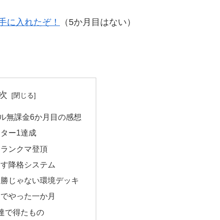
手に入れたぞ！
（5か月目はない）
次
ル無課金6か月目の感想
ター1達成
なランクマ登頂
増す降格システム
楽勝じゃない環境デッキ
力でやった一か月
達で得たもの