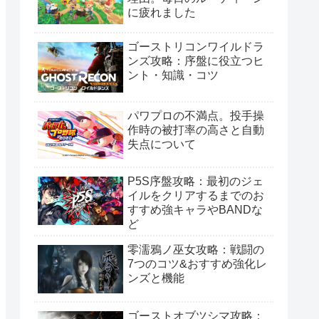
に疲れました
ゴーストリコンワイルドラ
ンズ攻略：序盤に役立つヒ
ント・知識・コツ
パワプロの不満点。投手操
作時の被打率の高さと自動
失点について
P5S序盤攻略：最初のジェ
イルをクリアするまでのお
すすめ強キャラやBANDな
ど
零濡鴉ノ巫女攻略：戦闘の
7つのコツ&おすすめ強化レ
ンズと機能
ゴーストオブツシマ攻略：