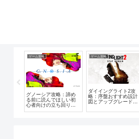
ゲーム攻略
ゲーム攻略
ダイイングライト2攻
ワイル
グノーシア攻略：諦め
略：序盤おすすめ設計
序盤に
る前に読んでほしい初
図とアップグレード優
知識・
心者向けの立ち回りと
先度
コツ