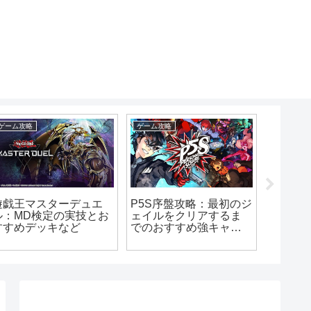
ゲーム攻略
ゲーム攻略
ゲーム攻略
P5S序盤攻略：最初のジ
遊戯王マスターデュエ
ゴース
ェイルをクリアするま
ル：MD検定の実技とお
略：序
でのおすすめ強キャラ
すすめデッキなど
ってよ
やBANDなど
の技