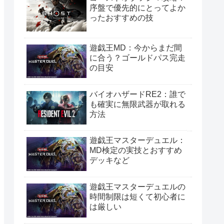
序盤で優先的にとってよか
ったおすすめの技
遊戯王MD：今からまだ間
に合う？ゴールドパス完走
の目安
バイオハザードRE2：誰で
も確実に無限武器が取れる
方法
遊戯王マスターデュエル：
MD検定の実技とおすすめ
デッキなど
遊戯王マスターデュエルの
時間制限は短くて初心者に
は厳しい