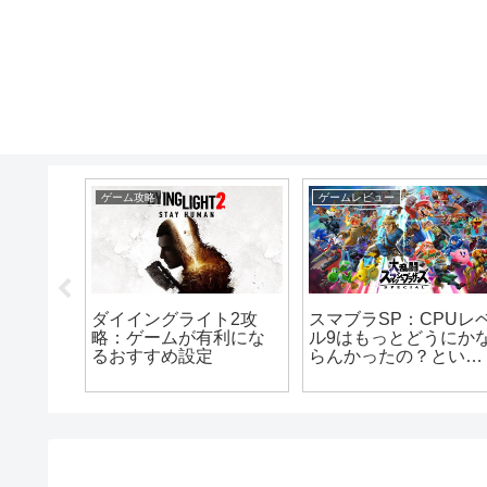
ゲーム攻略
ゲームレビュー
ト2攻
ダイイングライト2攻
スマブラSP：CPUレ
め設計
略：ゲームが有利にな
ル9はもっとどうにか
ード優
るおすすめ設定
らんかったの？という
話