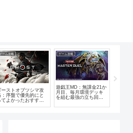
ゲーム攻略
ゲーム攻略
ゲームレビ
遊戯王MD：無課金21か
アプデ
ゴーストオブツシマ攻
月目、毎月環境デッキ
ースト
略：序盤で優先的にと
を組む最強の立ち回り
ポイン
ってよかったおすすめ
方
ュー
の技