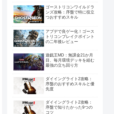
ゴーストリコンワイルドラ
ンズ攻略：序盤で特に役立
つおすすめスキル
アプデで良ゲー化！ゴース
トリコンブレイクポイント
の二年後レビュー
遊戯王MD：無課金21か月
目、毎月環境デッキを組む
最強の立ち回り方
ダイイングライト2攻略：
序盤のおすすめスキルと優
先度
ダイイングライト2攻略：
序盤で知りたかった9つの
コツ