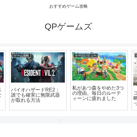
おすすめゲーム攻略
QPゲームズ
ゲーム攻略
ゲームレビュー
私があつ森をやめた3つ
バイオハザードRE2：
ベ
の理由。毎日のルーテ
誰でも確実に無限武器
な
ィーンに疲れました
が取れる方法