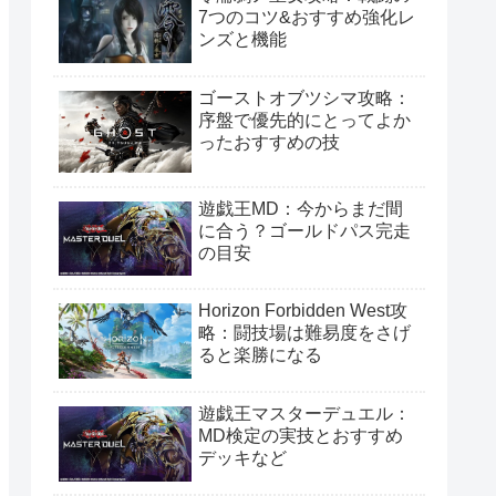
7つのコツ&おすすめ強化レ
ンズと機能
ゴーストオブツシマ攻略：
序盤で優先的にとってよか
ったおすすめの技
遊戯王MD：今からまだ間
に合う？ゴールドパス完走
の目安
Horizon Forbidden West攻
略：闘技場は難易度をさげ
ると楽勝になる
遊戯王マスターデュエル：
MD検定の実技とおすすめ
デッキなど