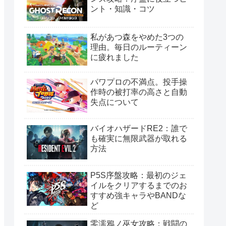
ント・知識・コツ
私があつ森をやめた3つの
理由。毎日のルーティーン
に疲れました
パワプロの不満点。投手操
作時の被打率の高さと自動
失点について
バイオハザードRE2：誰で
も確実に無限武器が取れる
方法
P5S序盤攻略：最初のジェ
イルをクリアするまでのお
すすめ強キャラやBANDな
ど
零濡鴉ノ巫女攻略：戦闘の