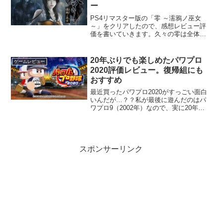
ー
PS4リマスター版の「零 ～濡鴉ノ巫女
～」をクリアしたので、感想レビュー評
価を書いていきます。久々の零は全体と
して面白かったです。本記事は、核心と
まではいかない（ステージ構成など）の
軽度ネタバレを含みます。こちらもどう
20年ぶりでも楽しめたパワプロ
ゲームレビュー
ぞ。→「零 ～濡鴉ノ巫...
2020評価レビュー。復帰組にも
おすすめ
最近買ったパワプロ2020がすっごい面白
いんだが…？？私が最後に遊んだのはパ
ワプロ9（2002年）なので、実に20年ぶ
りになります。久々のパワプロは、昔や
ってた頃からいろいろ進化してて、変わ
ってないところもある。今回はその魅力
をお伝えする評...
スポンサーリンク