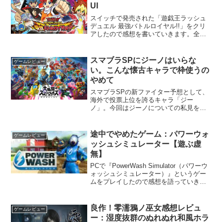
UI
スイッチで発売された「遊戯王ラッシュ
デュエル 最強バトルロイヤル!!」をクリ
アしたので感想を書いていきます。全体
としては、ややネガティブ寄りの評価と
なります。追記：本記事のあとにアップ
デートがあったようです。一部改善され
スマブラSPにジーノはいらな
ゲームレビュー
ているところもあるの...
い。こんな懐古キャラで枠使うの
やめて
スマブラSPの新ファイター予想として、
海外で投票上位を誇るキャラ「ジー
ノ」。今回はジーノについての私見を述
べます。ネガティブ方向に。※ちなみに
DLCで勇者とバンカズが出た時点でこの
記事を書いています。そもそもなんでジ
途中でやめたゲーム：パワーウォ
ゲームレビュー
ーノこんなに人気なの？ま...
ッシュシミュレーター【遊ぶ虚
無】
PCで『PowerWash Simulator（パワーウ
ォッシュシミュレーター）』というゲー
ムをプレイしたので感想を語っていきま
す。虚無と罪悪感をプレイヤーに抱かせ
る不思議な作品でした。高圧洗浄するだ
けのゲーム本作は、高圧洗浄をするだけ
良作！零濡鴉ノ巫女感想レビュ
ゲームレビュー
のゲ...
ー：湿度抜群のぬれぬれ和風ホラ