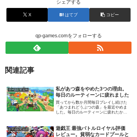
シェアする
X
はてブ
コピー
qp-games.comをフォローする
関連記事
私があつ森をやめた3つの理由。
ゲームレビュー
毎日のルーティーンに疲れました
買ってから数か月間毎日プレイし続けた
「あつまれどうぶつの森」を最近やめま
した。毎日のルーティーンに疲れたから
です。楽しかったんですが、同時にしん
どいな…と感じるようになってきてい
て、ついにやめてしまいました。飽きと
遊戯王 最強バトルロイヤル評価
ゲームレビュー
は少し違う気がします。今回...
レビュー。貧弱なカードプールと