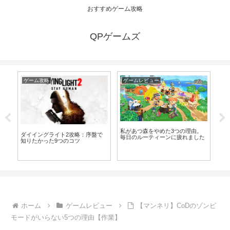
おすすめゲーム攻略
QPゲームズ
ゲーム攻略
ゲームレビュー
ゲ
私があつ森をやめた3つの理由。
お
ダイイングライト2攻略：序盤で
ダ
毎日のルーティーンに疲れました
優
知りたかった9つのコツ
が
ホーム
ゲームレビュー
【マンネリ】CoDのゾンビ
モードがいらない5つの理由【作業】