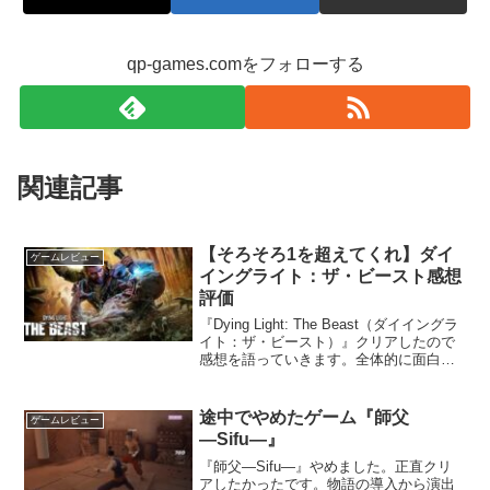
qp-games.comをフォローする
関連記事
【そろそろ1を超えてくれ】ダイ
ゲームレビュー
イングライト：ザ・ビースト感想
評価
『Dying Light: The Beast（ダイイングラ
イト：ザ・ビースト）』クリアしたので
感想を語っていきます。全体的に面白い
んですが、1の幻影を追い続けてる、そん
な作品でした。ネタバレあります。よか
ったところパルクールの楽しさ海外の...
途中でやめたゲーム『師父
ゲームレビュー
―Sifu―』
『師父―Sifu―』やめました。正直クリ
アしたかったです。物語の導入から演出