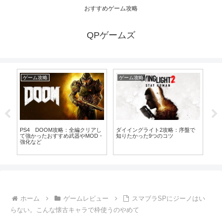
おすすめゲーム攻略
QPゲームズ
ゲーム攻略
ゲーム攻略
ゲ
ダイイングライト2攻略：序盤で
PS4 DOOM攻略：全編クリアし
P
検
知りたかった9つのコツ
て強かったおすすめ武器やMOD・
ク
強化など
ラや
ホーム
ゲームレビュー
スマブラSPにジーノはい
らない。こんな懐古キャラで枠使うのやめて