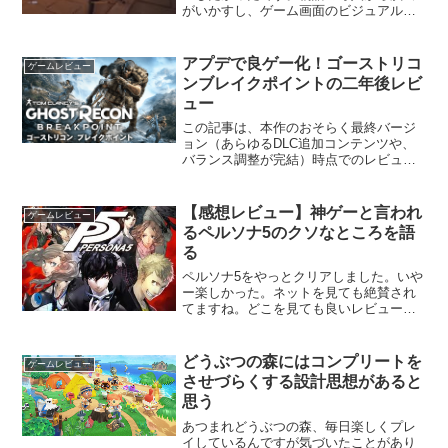
がいかすし、ゲーム画面のビジュアルも
全体的に好み。いろんなところにセンス
を感じる作品でした。主人公の復讐を見
届けたかったんですが諦めます。理由
アプデで良ゲー化！ゴーストリコ
ゲームレビュー
は、難しすぎてクリアで...
ンブレイクポイントの二年後レビ
ュー
この記事は、本作のおそらく最終バージ
ョン（あらゆるDLC追加コンテンツや、
バランス調整が完結）時点でのレビュー
となります。2021年現在、ゴーストリコ
ンブレイクポイントを遊んでいるんです
が、めちゃくちゃ面白いです。このソフ
【感想レビュー】神ゲーと言われ
ゲームレビュー
ト、2019年の発...
るペルソナ5のクソなところを語
る
ペルソナ5をやっとクリアしました。いや
ー楽しかった。ネットを見ても絶賛され
てますね。どこを見ても良いレビューが
多く、それにも納得の出来でした。で
も、じゃあ悪いところはなかったか？と
いうとそうではなく、結構気になるとこ
どうぶつの森にはコンプリートを
ゲームレビュー
ろがありました。というわ...
させづらくする設計思想があると
思う
あつまれどうぶつの森、毎日楽しくプレ
イしているんですが気づいたことがあり