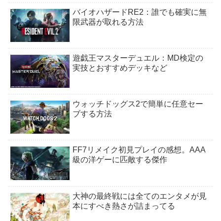
バイオハザードRE2：誰でも確実に無
限武器が取れる方法
遊戯王マスターデュエル：MD検定の
実技とおすすめデッキなど
ウォッチドッグス2で簡単に任意セー
ブする方法
FF7リメイク初見プレイの感想。AAA
級の洋ゲーに匹敵する傑作
大神の最終戦には全てのエンタメが見
本にすべき熱さが詰まってる