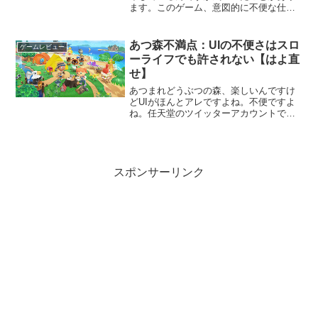
ます。このゲーム、意図的に不便な仕様
にしてないかっていうこと。わざとコン
プリートさせづらくする仕様があるこの
ゲームには明らかに繰り返しのプレイに
あつ森不満点：UIの不便さはスロ
ゲームレビュー
不便な仕様がたくさんあり...
ーライフでも許されない【はよ直
せ】
あつまれどうぶつの森、楽しいんですけ
どUIがほんとアレですよね。不便ですよ
ね。任天堂のツイッターアカウントでも
下記のような要望改善リプが頻繁に見ら
れます。改善・実装してほしい事・マイ
デザ枠増やす・ショッピングの上限増や
す・マイル旅行券まとめ...
スポンサーリンク