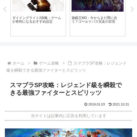
の
ダイイングライト2攻略：ゲーム
遊戯王MD：今からまだ間に合
遊
が有利になるおすすめ設定
う？ゴールドパス完走の目安
方
ホーム
ゲーム攻略
スマブラSP攻略：レジェンド
級を瞬殺できる最強ファイターとスピリッツ
スマブラSP攻略：レジェンド級を瞬殺で
きる最強ファイターとスピリッツ
2019.01.03
2021.10.31
当サイトは記事内に広告を利用しています