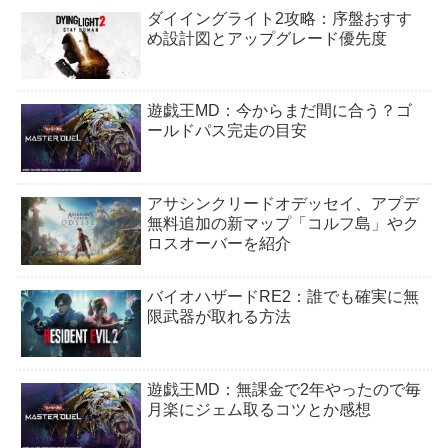
ダイイングライト2攻略：序盤おすす
め設計図とアップグレード優先度
遊戯王MD：今からまだ間に合う？ゴ
ールドパス完走の目安
アサシンクリードオデッセイ、アプデ
無料追加の新マップ「コルフ島」やク
ロスオーバーを紹介
バイオハザードRE2：誰でも確実に無
限武器が取れる方法
遊戯王MD：無課金で2年やったので毎
月楽にジェム取るコツとか感想