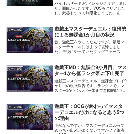
バイオハザード8ヴィレッジクリアしまし
た。面白かったです。VOSもクリアした
し、武器もすべて無限化しました。ある
程度やるなら必須となる武器の弾数無限
化。セーブデータをやりくりすること
で、フルカスタマイズにかかるお金を大
遊戯王マスターデュエル：復帰勢
ゲーム攻略
幅に軽減して無限化を解...
による無課金1か月目の状況
昔、遊戯王をやってたんですが、最近マ
スターデュエルにはまって復帰しまし
た。最後にやっていたタッグフォースス
ペシャルは2014年の環境なので、実に10
年ぶりの更新となります。1カ月くらい経
過したので、現在所持しているデッキや
遊戯王MD：無課金9か月目、マス
ゲーム攻略
レアカード、DP(...
ター1から低ランク帯に下山完了
遊戯王マスターデュエル、無課金プレイ9
か月目の現状報告です。ランクマで、マ
スター1からシルバー帯まで意図的にラン
クダウンすることに成功ました。ここは
桃源郷です。降格のストレスもなく、相
手も環境外デッキばかり。今回はそのへ
遊戯王：OCGが終わってマスタ
ゲーム攻略
んについて書いていき...
ーデュエルだけになると思う5つ
の理由
突然なんですが、マスターデュエルって
めっちゃ出来がよくないですか？？筆者