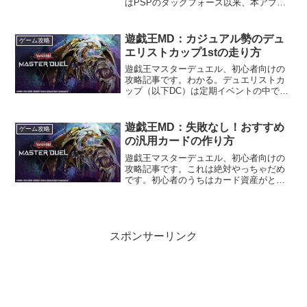
はPSPのタッグフォース以来、本アプリ
で10年以上ぶりに遊戯王の世界に復帰し
たんですが、遊戯王ゲーとしてのMDの出
来の良さに感動しています。プレイして
遊戯王MD：カジュアル勢のデュ
ゲーム攻略
るうちに、そのあま...
エリストカップ1stの走り方
遊戯王マスターデュエル、初心者向けの
攻略記事です。わかる。デュエリストカ
ップ（以下DC）は定期イベントの中で
も、最もガチ度の高いイベントです。カ
ジュアル勢にとっては、普段のランク帯
より上のガチ勢とマッチングするため、
遊戯王MD：失敗なし！おすすめ
ゲーム攻略
ジェム回収が苦行です。今...
の汎用カードの作り方
遊戯王マスターデュエル、初心者向けの
攻略記事です。これは絶対やっちゃだめ
です。初心者のうちはカード資産がとぼ
しいので、序盤にどのカードを作るかが
とても重要。特に無課金プレイでは、変
なカードを作ってしまうと、リソースが
尽きて負け続けて詰む可能...
スポンサーリンク