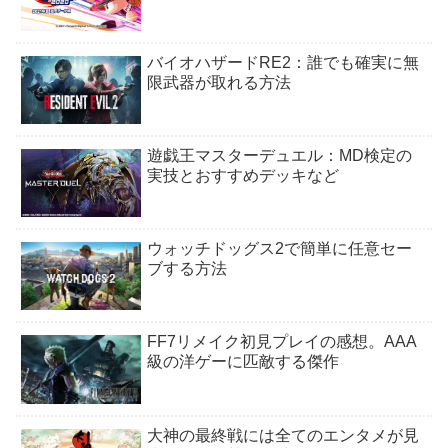
バイオハザードRE2：誰でも確実に無
限武器が取れる方法
遊戯王マスターデュエル：MD検定の
実技とおすすめデッキなど
ウォッチドッグス2で簡単に任意セー
ブする方法
FF7リメイク初見プレイの感想。AAA
級の洋ゲーに匹敵する傑作
大神の最終戦には全てのエンタメが見