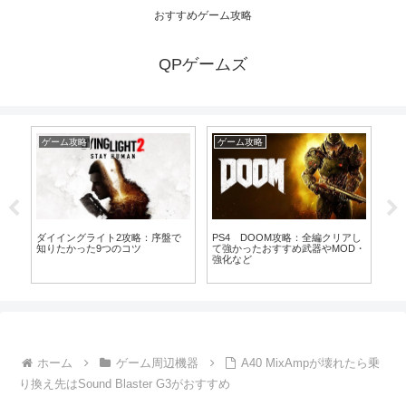
おすすめゲーム攻略
QPゲームズ
ゲーム攻略
ゲーム攻略
ゲ
ダイイングライト2攻略：序盤で
PS4 DOOM攻略：全編クリアし
ゴ
ん
知りたかった9つのコツ
て強かったおすすめ武器やMOD・
略
と
強化など
コ
ホーム
ゲーム周辺機器
A40 MixAmpが壊れたら乗
り換え先はSound Blaster G3がおすすめ